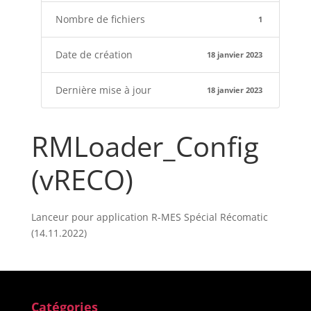
Nombre de fichiers
1
Date de création
18 janvier 2023
Dernière mise à jour
18 janvier 2023
RMLoader_Config
(vRECO)
Lanceur pour application R-MES Spécial Récomatic
(14.11.2022)
Catégories